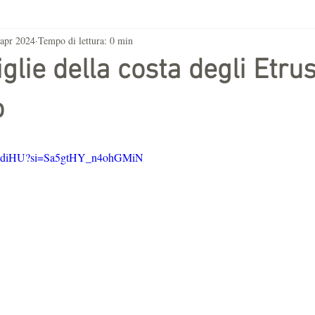
 apr 2024
Tempo di lettura: 0 min
lie della costa degli Etrus
o
RtIdiHU?si=Sa5gtHY_n4ohGMiN