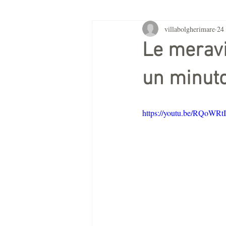
villabolgherimare
24
Le meravig
un minut
https://youtu.be/RQoW