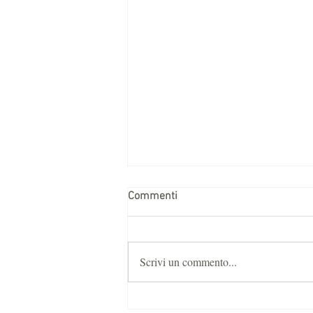
Commenti
Scrivi un commento...
L'estate 2026 è qui