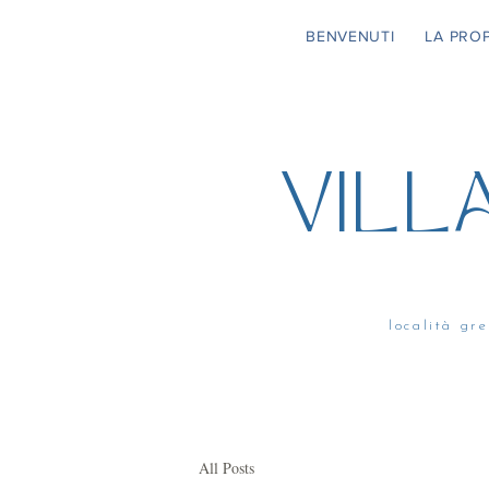
BENVENUTI
LA PROP
VILL
località g
All Posts