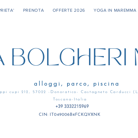
RIETA'
PRENOTA
OFFERTE 2026
YOGA IN MAREMMA
A BOLGHERI
alloggi, parco, piscina
reppi cupi 212, 57022 -Donoratico- Castagneto Carducc
Toscana-Italia
+39 3332215969
CIN: IT049006B4FCKQVXNK